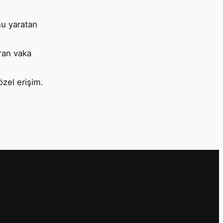
u yaratan
ran vaka
özel erişim.